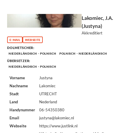
Lakomiec, J.A.
(Justyna)
Akkreditiert
E-MAIL
WEBSEITE
DOLMETSCHER:
NIEDERLÄNDISCH - POLNISCH
POLNISCH - NIEDERLÄNDISCH
ÜBERSETZER:
NIEDERLÄNDISCH - POLNISCH
Vorname
Justyna
Nachname
Lakomiec
Stadt
UTRECHT
Land
Nederland
Handynummer
06-54350380
Email
justyna@lakomiec.nl
Webseite
https://www.justlink.nl