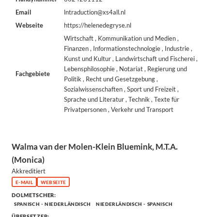
Email
lntraduction@xs4all.nl
Webseite
https://helenedegryse.nl
Wirtschaft , Kommunikation und Medien ,
Finanzen , Informationstechnologie , Industrie ,
Kunst und Kultur , Landwirtschaft und Fischerei ,
Lebensphilosophie , Notariat , Regierung und
Fachgebiete
Politik , Recht und Gesetzgebung ,
Sozialwissenschaften , Sport und Freizeit ,
Sprache und Literatur , Technik , Texte für
Privatpersonen , Verkehr und Transport
Walma van der Molen-Klein Bluemink, M.T.A.
(Monica)
Akkreditiert
E-MAIL
WEBSEITE
DOLMETSCHER:
SPANISCH - NIEDERLÄNDISCH
NIEDERLÄNDISCH - SPANISCH
ÜBERSETZER: