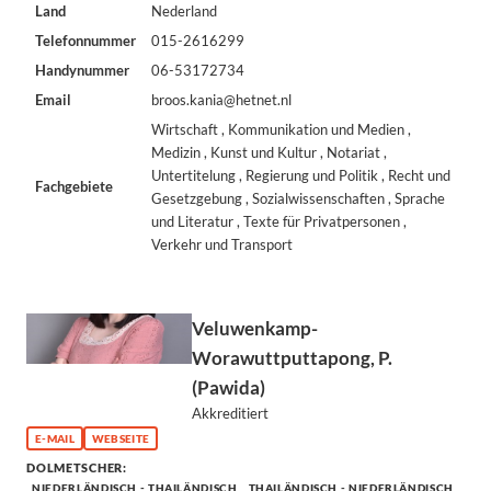
Land
Nederland
Telefonnummer
015-2616299
Handynummer
06-53172734
Email
broos.kania@hetnet.nl
Wirtschaft , Kommunikation und Medien ,
Medizin , Kunst und Kultur , Notariat ,
Untertitelung , Regierung und Politik , Recht und
Fachgebiete
Gesetzgebung , Sozialwissenschaften , Sprache
und Literatur , Texte für Privatpersonen ,
Verkehr und Transport
Veluwenkamp-
Worawuttputtapong, P.
(Pawida)
Akkreditiert
E-MAIL
WEBSEITE
DOLMETSCHER:
NIEDERLÄNDISCH - THAILÄNDISCH
THAILÄNDISCH - NIEDERLÄNDISCH