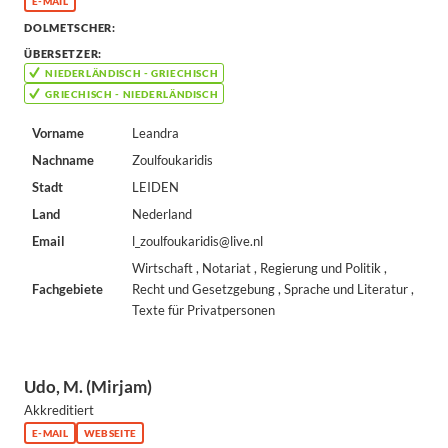
E-MAIL
DOLMETSCHER:
ÜBERSETZER:
NIEDERLÄNDISCH - GRIECHISCH
GRIECHISCH - NIEDERLÄNDISCH
Vorname
Leandra
Nachname
Zoulfoukaridis
Stadt
LEIDEN
Land
Nederland
Email
l_zoulfoukaridis@live.nl
Wirtschaft , Notariat , Regierung und Politik ,
Fachgebiete
Recht und Gesetzgebung , Sprache und Literatur ,
Texte für Privatpersonen
Udo, M. (Mirjam)
Akkreditiert
E-MAIL
WEBSEITE