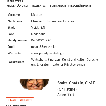
ÜBERSETZER:
NIEDERLÄNDISCH - ITALIENISCH
ITALIENISCH - NIEDERLÄNDISCH
Vorname
Maartje
Nachname
Elsevier Stokmans-van Paradijs
Stadt
VLEUTEN
Land
Nederland
Handynummer
06-50895248
Email
maart68@xs4all.nl
Webseite
www.paradijsvertalingen.nl
Wirtschaft , Finanzen , Kunst und Kultur , Sprache
Fachgebiete
und Literatur , Texte für Privatpersonen
Smits-Chatain, C.M.F.
(Christine)
Akkreditiert
E-MAIL
WEBSEITE