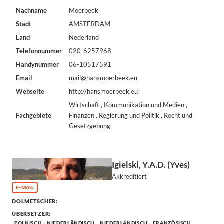
Nachname
Moerbeek
Stadt
AMSTERDAM
Land
Nederland
Telefonnummer
020-6257968
Handynummer
06-10517591
Email
mail@hansmoerbeek.eu
Webseite
http://hansmoerbeek.eu
Wirtschaft , Kommunikation und Medien ,
Fachgebiete
Finanzen , Regierung und Politik , Recht und
Gesetzgebung
Igielski, Y.A.D. (Yves)
Akkreditiert
E-MAIL
DOLMETSCHER:
ÜBERSETZER:
POLNISCH - NIEDERLÄNDISCH
NIEDERLÄNDISCH - FRANZÖSISCH