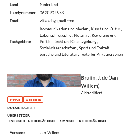
Land
Nederland
Handynummer
0620902573
Email
vitkovic@gmail.com
Kommunikation und Medien , Kunst und Kultur ,
Lebensphilosophie , Notariat , Regierung und
Fachgebiete
Politik , Recht und Gesetzgebung ,
Sozialwissenschaften , Sport und Freizeit ,
Sprache und Literatur , Texte für Privatpersonen
Bruijn, J. de (Jan-
Willem)
Akkreditiert
E-MAIL
WEBSEITE
DOLMETSCHER:
ÜBERSETZER:
ENGLISCH - NIEDERLÄNDISCH
SPANISCH - NIEDERLÄNDISCH
Vorname
Jan-Willem