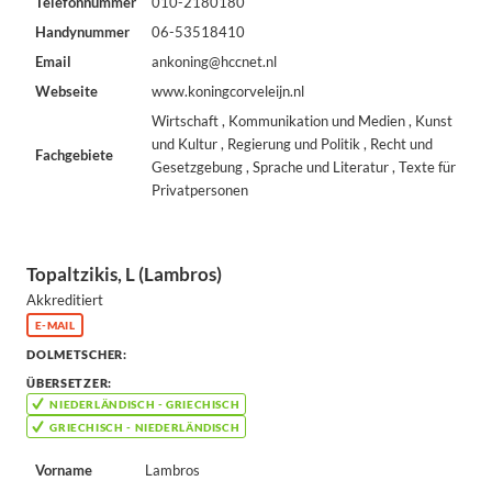
Telefonnummer
010-2180180
Handynummer
06-53518410
Email
ankoning@hccnet.nl
Webseite
www.koningcorveleijn.nl
Wirtschaft , Kommunikation und Medien , Kunst
und Kultur , Regierung und Politik , Recht und
Fachgebiete
Gesetzgebung , Sprache und Literatur , Texte für
Privatpersonen
Topaltzikis, L (Lambros)
Akkreditiert
E-MAIL
DOLMETSCHER:
ÜBERSETZER:
NIEDERLÄNDISCH - GRIECHISCH
GRIECHISCH - NIEDERLÄNDISCH
Vorname
Lambros