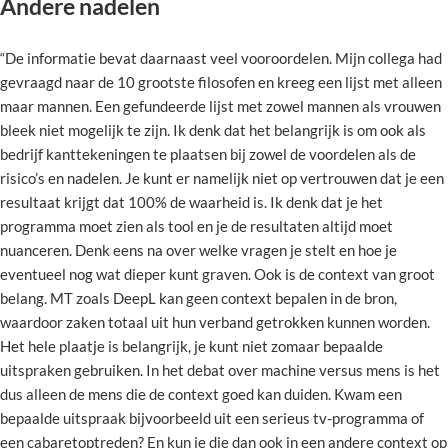
Andere nadelen
“De informatie bevat daarnaast veel vooroordelen. Mijn collega had
gevraagd naar de 10 grootste filosofen en kreeg een lijst met alleen
maar mannen. Een gefundeerde lijst met zowel mannen als vrouwen
bleek niet mogelijk te zijn. Ik denk dat het belangrijk is om ook als
bedrijf kanttekeningen te plaatsen bij zowel de voordelen als de
risico’s en nadelen. Je kunt er namelijk niet op vertrouwen dat je een
resultaat krijgt dat 100% de waarheid is. Ik denk dat je het
programma moet zien als tool en je de resultaten altijd moet
nuanceren. Denk eens na over welke vragen je stelt en hoe je
eventueel nog wat dieper kunt graven. Ook is de context van groot
belang. MT zoals DeepL kan geen context bepalen in de bron,
waardoor zaken totaal uit hun verband getrokken kunnen worden.
Het hele plaatje is belangrijk, je kunt niet zomaar bepaalde
uitspraken gebruiken. In het debat over machine versus mens is het
dus alleen de mens die de context goed kan duiden. Kwam een
bepaalde uitspraak bijvoorbeeld uit een serieus tv-programma of
een cabaretoptreden? En kun je die dan ook in een andere context op