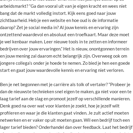
arbeidsmarkt? “Ga dan vooral uit van je eigen kracht en wees niet
bang dat de markt volledig instort. Kijk eens goed naar jouw
zichtbaarheid. Heb je een website en hoe oud is de informatie
daarop? Zet je social media in? Al jouw kennis en ervaring zijn
ontzettend waardevol en absoluut een troefkaart. Maar deze moet
je wel kenbaar maken. Leer nieuwe tools in te zetten en informeer
bedrijven over jouw ervaringen.” Het is nieuw, onontgonnen terrein
en jouw mening zal daarom echt belangrijk zijn. Overweeg ook om
jongere collega’s onder je hoede te nemen. Zo bied je hen een goede
start en gaat jouw waardevolle kennis en ervaring niet verloren.
Ben je net begonnen met je carrière als tolk of vertaler? “Probeer je
dan de nieuwste technieken snel eigen te maken, ga niet voor een te
laag tarief aan de slag en promoot jezelf op verschillende manieren.
Denk goed na over wat voor klanten je zoekt, hoe je jezelf wilt
profileren en waar je die klanten gaat vinden. Je zult actief moeten
netwerken en er vaker op uit moeten gaan. Wil een bedrijf toch een
lager tarief bieden? Onderhandel dan over feedback. Laat het bedrijf