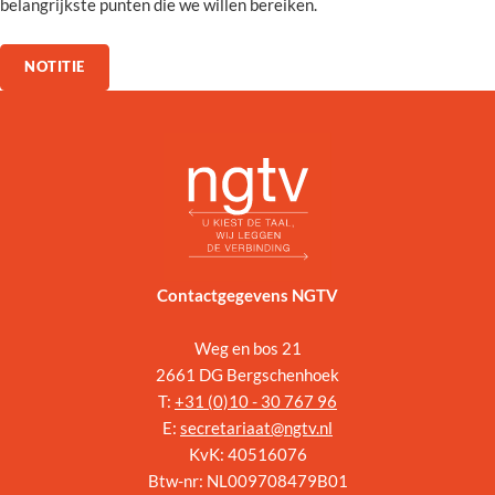
belangrijkste punten die we willen bereiken.
NOTITIE
Contactgegevens NGTV
Weg en bos 21
2661 DG Bergschenhoek
T:
+31 (
0)10 - 30 767 96
E:
secretariaat@ngtv.nl
KvK: 40516076
Btw-nr: NL009708479B01