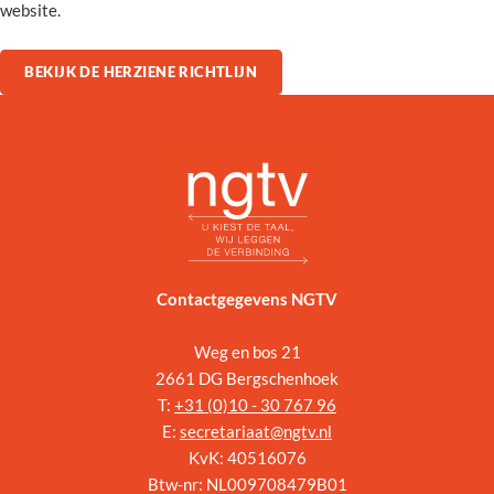
website.
BEKIJK DE HERZIENE RICHTLIJN
Contactgegevens NGTV
Weg en bos 21
2661 DG Bergschenhoek
T:
+31 (
0)10 - 30 767 96
E:
secretariaat@ngtv.nl
KvK: 40516076
Btw-nr: NL009708479B01