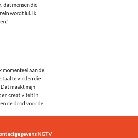
n, dat mensen die
ein wordt lui. Ik
en.”
erk momenteel aan de
e taal te vinden die
l. Dat maakt mijn
en creativiteit in
nen de dood voor de
ontactgegevens NGTV