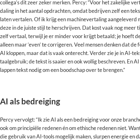
collega’s dit zeer zeker merken. Percy: “Voor het zakelijke ver
daling in het aantal opdrachten, omdat bedrijven zelf een teks
laten vertalen. Of ik krijg een machinevertaling aangeleverd
deze in de juiste stijl te herschrijven. Dat kost vaak nog meer t
zelf vertaal, terwijl je er minder voor krijgt betaald; je hoeft d
alleen maar ‘even’ te corrigeren. Veel mensen denken dat de fe
AI kloppen, maar dat is vaak onterecht. Verder zie je in AI-te
taalgebruik; de tekst is saaier en ook wollig beschreven. En AI
lappen tekst nodig om een boodschap over te brengen.”
AI als bedreiging
Percy vervolgt: “Ik zie AI als een bedreiging voor onze branch
ook om principiële redenen én om ethische redenen niet. Want
die gebruik van AI-tools mogelijk maken, slurpen energie en d