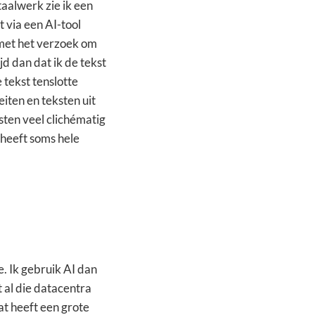
taalwerk zie ik een
t via een AI-tool
 met het verzoek om
ijd dan dat ik de tekst
e tekst tenslotte
iten en teksten uit
ksten veel clichématig
 heeft soms hele
e. Ik gebruik AI dan
 al die datacentra
at heeft een grote