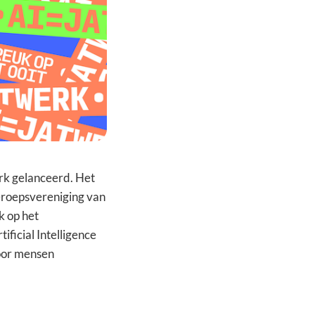
k gelanceerd. Het
roepsvereniging van
k op het
ficial Intelligence
oor mensen