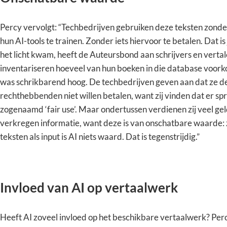
Percy vervolgt: “Techbedrijven gebruiken deze teksten zon
hun AI-tools te trainen. Zonder iets hiervoor te betalen. Dat is
het licht kwam, heeft de Auteursbond aan schrijvers en verta
inventariseren hoeveel van hun boeken in die database voork
was schrikbarend hoog. De techbedrijven geven aan dat ze de
rechthebbenden niet willen betalen, want zij vinden dat er spr
zogenaamd ‘fair use’. Maar ondertussen verdienen zij veel geld
verkregen informatie, want deze is van onschatbare waarde: 
teksten als input is AI niets waard. Dat is tegenstrijdig.”
Invloed van AI op vertaalwerk
Heeft AI zoveel invloed op het beschikbare vertaalwerk? Perc