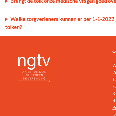
Brengt de tolk onze medische vragen goed ove
Welke zorgverleners kunnen er per 1-1-2022
tolken?
C
W
2
T
E
K
B
P
D