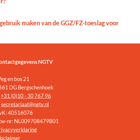
r?
 gebruik maken van de GGZ/FZ-toeslag voor
ontactgegevens NGTV
eg en bos 21
661 DG Bergschenhoek
:
+31 (
0)10 - 30 767 96
:
secretariaat@ngtv.nl
vK: 40516076
tw-nr: NL009708479B01
rivacyverklaring
isclaimer