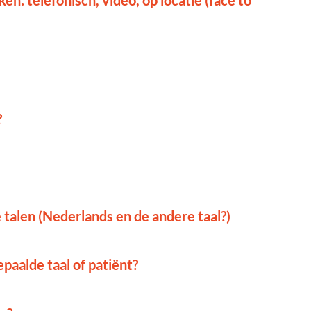
en: telefonisch, video, op locatie (face to
?
e talen (Nederlands en de andere taal?)
paalde taal of patiënt?