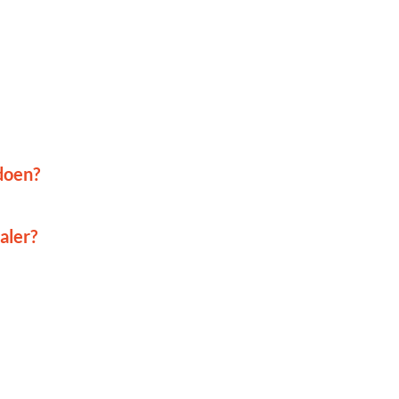
doen?
aler?